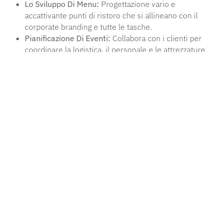
Lo Sviluppo Di Menu:
Progettazione vario e
accattivante punti di ristoro che si allineano con il
corporate branding e tutte le tasche.
Pianificazione Di Eventi:
Collabora con i clienti per
coordinare la logistica, il personale e le attrezzature
per il successo dell'evento di esecuzione.
Sicurezza e Qualità alimentare:
Garantendo il
rispetto di severe normative di sicurezza alimentare
e di mantenere i più alti standard di qualità.
Gestione Del Team:
La supervisione di personale
addetto alla ristorazione per fornire un servizio
eccezionale e soddisfare le aspettative del cliente.
Lo Sviluppo Del Business:
La costruzione di forti
relazioni con le aziende clienti e generare nuove
opportunità di business.
Con un occhio per i dettagli e la passione per l'eccellenza
culinaria, una società di Catering Specialista trasforma i
normali eventi aziendali in esperienze memorabili.